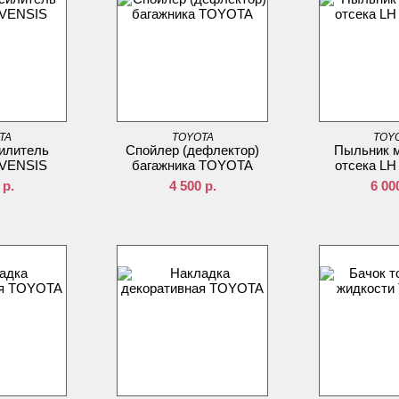
TA
TOYOTA
TOY
илитель
Спойлер (дефлектор)
Пыльник м
VENSIS
багажника TOYOTA
отсека L
р.
4 500
р.
6 00