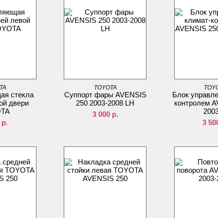
TA
TOYOTA
TOY
ая стекла
Суппорт фары AVENSIS
Блок управле
ой двери
250 2003-2008 LH
контролем A
TA
2003
3 000
р.
р.
3 50