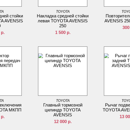
TA
TOYOTA
TOY
дней стойки
Накладка средней стойки
Повторител
TA AVENSIS
левая TOYOTA AVENSIS
AVENSIS 250
0
250
300
р.
1 500
р.
TA
TOYOTA
TOY
реключения
Главный тормозной
Рычаг подве
YOTA МКПП
цилиндр TOYOTA
TOYOTA AVEN
AVENSIS
р.
13 0
12 000
р.